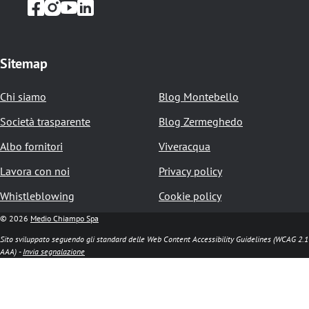
l
e
d
Sitemap
i
p
Chi siamo
Blog Montebello
a
Società trasparente
Blog Zermeghedo
n
Albo fornitori
Viveracqua
e
Lavora con noi
Privacy policy
Whistleblowing
Cookie policy
© 2026
Medio Chiampo Spa
Sito sviluppato seguendo gli standard delle Web Content Accessibility Guidelines (WCAG 2.1
AAA) -
Invia segnalazione