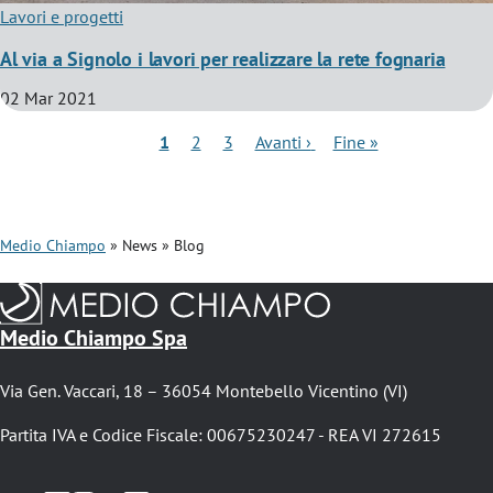
Lavori e progetti
Al via a Signolo i lavori per realizzare la rete fognaria
02 Mar 2021
Pagina
1
Pagina
2
Pagina
3
Pagina
Avanti ›
Ultima
Fine »
attuale
successiva
pagina
P
a
g
Medio Chiampo
News
Blog
i
B
n
r
a
Medio Chiampo Spa
z
i
i
c
Via Gen. Vaccari, 18 – 36054 Montebello Vicentino (VI)
o
i
n
Partita IVA e Codice Fiscale: 00675230247 - REA VI 272615
e
o