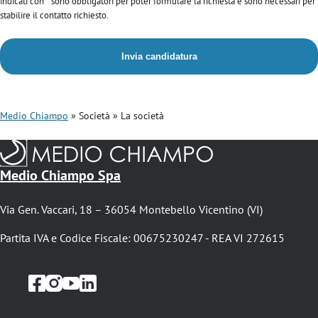
indicati con * sono obbligatori per poter formulare la richiesta e sono necessari per
stabilire il contatto richiesto.
Medio Chiampo
Società
La società
B
r
Medio Chiampo Spa
i
c
Via Gen. Vaccari, 18 – 36054 Montebello Vicentino (VI)
i
Partita IVA e Codice Fiscale: 00675230247 - REA VI 272615
o
l
e