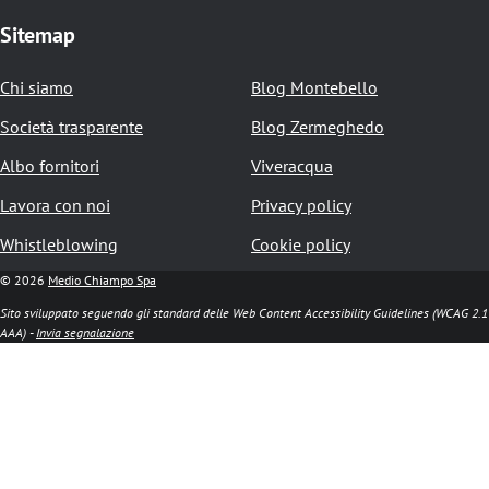
d
Sitemap
i
p
Chi siamo
Blog Montebello
a
Società trasparente
Blog Zermeghedo
n
Albo fornitori
Viveracqua
e
Lavora con noi
Privacy policy
Whistleblowing
Cookie policy
© 2026
Medio Chiampo Spa
Sito sviluppato seguendo gli standard delle Web Content Accessibility Guidelines (WCAG 2.1
AAA) -
Invia segnalazione