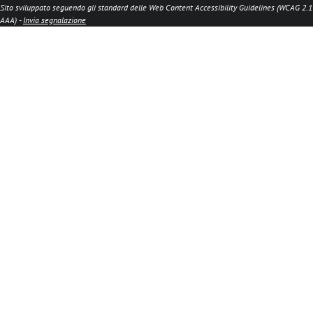
Sito sviluppato seguendo gli standard delle Web Content Accessibility Guidelines (WCAG 2.1
AAA) -
Invia segnalazione