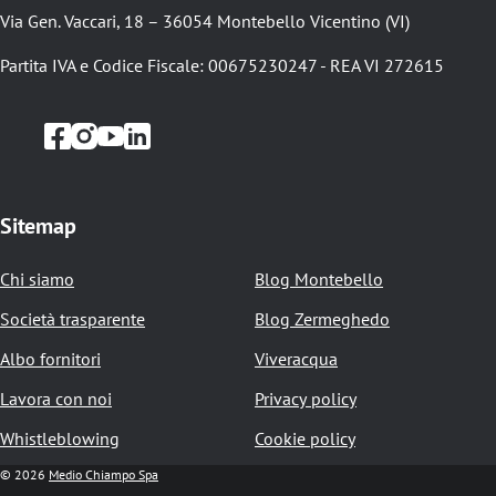
Via Gen. Vaccari, 18 – 36054 Montebello Vicentino (VI)
i
o
Partita IVA e Codice Fiscale: 00675230247 - REA VI 272615
l
e
d
i
Sitemap
p
Chi siamo
Blog Montebello
a
Società trasparente
Blog Zermeghedo
n
Albo fornitori
Viveracqua
e
Lavora con noi
Privacy policy
Whistleblowing
Cookie policy
© 2026
Medio Chiampo Spa