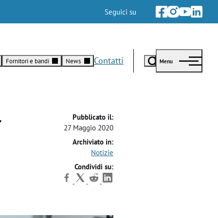
Seguici su
Contatti
Fornitori e bandi
News
Menu
diretto
Sezione
La società
Informazioni
Informazione
Fornitori
Comunicazioni
l’azienda:
dedicata
e
Chi siamo
Carta dei servizi
Albo fornitori
Comunicazioni
 e
rmazioni e
alla
aggiornamenti
Comuni serviti
Bonus idrico
Archivio comunica
r
Pubblicato il:
menti
gestione dei
a servizio
Lavora con noi
Fatturazione privati e aziende
Bandi
27 Maggio 2020
ra
 per le
fornitori e
dei nostri
Società trasparente
Autolettura
Blog
Archiviato in:
Bandi di gara
e civili e
alla
utenti.
Regolamento per erogazioni liberali
Regolamenti
Notizie
Notizie
Bandi ricerca personale
triali.
consultazione
PNRR
Archivio analisi acqua potabile
Lavori e progetti
Condividi su:
Bandi altri enti
dei bandi.
ESG
Privati
Politica ambientale
Cosa fare per...
Sostenibilità
Modulistica privati