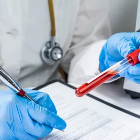
t
i
o
n