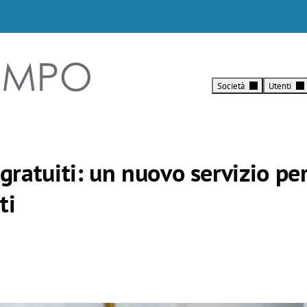
M
a
Società
Utenti
i
La nostra
Filo 
identità, la
con 
n
storia, i valori
info
 gratuiti: un nuovo servizio pe
n
come ci
docu
prendiamo cu
utili
a
ti
della risorsa
utenz
v
idrica.
indus
i
g
a