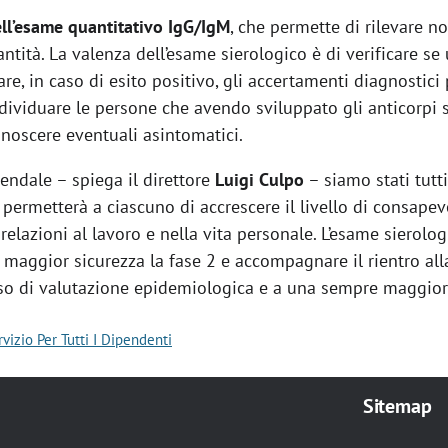
ll’esame quantitativo IgG/IgM
, che permette di rilevare n
ntità. La valenza dell’esame sierologico è di verificare se
vare, in caso di esito positivo, gli accertamenti diagnostici 
 individuare le persone che avendo sviluppato gli anticorp
noscere eventuali asintomatici.
endale – spiega il direttore
Luigi Culpo
– siamo stati tutt
permetterà a ciascuno di accrescere il livello di consapev
 relazioni al lavoro e nella vita personale. L’esame sierol
maggior sicurezza la fase 2 e accompagnare il rientro all
sso di valutazione epidemiologica e a una sempre maggior
vizio Per Tutti I Dipendenti
Sitemap