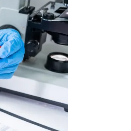
Valore Acqua
Tariffe di fornitura privati
Depurazione
Aziende
Impianto
Cosa fare per...
Modulistica aziende
Analisi
Tariffe di fornitura aziende
Laboratori
Utenti industriali
Web analisi
Modulistica utenti industriali
Web analisi Active Lims
Archivio newsletter