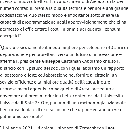
ricerca di nuovi obiettivi. Il riconoscimento di Arera, al di là dei
numeri contabili, premia la qualità tecnica e per noi è una grande
soddisfazione. Allo stesso modo è importante sottolineare la
capacità di programmazione negli approvvigionamenti che ci ha
permesso di efficientare i costi, in primis per quanto i consumi
energetici”.
“Questo è sicuramente il modo migliore per celebrare i 40 anni di
depurazione e per proiettarci verso un futuro di innovazione –
afferma il presidente
Giuseppe Castaman
-. Abbiamo chiuso il
bilancio con il plauso dei soci, con i quali abbiamo un rapporto
di sostegno e forte collaborazione nel fornire ai cittadini un
sevizio efficiente e la migliore qualità dell’acqua. Inoltre
riconoscimenti oggettivi come quello di Arera, preceduto a
novembre dal premio Industria Felix conferitoci dall’Università
Luiss e da Il Sole 24 Ore, parlano di una metodologia aziendale
ben consolidata e di risorse umane che rappresentano un vero
patrimonio aziendale”.
“Il bilancio 2021 – dichiara il sindaco di Zermeghedo
Luca