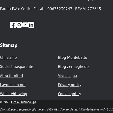
i
o
Partita IVA e Codice Fiscale: 00675230247 - REA VI 272615
l
e
d
i
Sitemap
p
Chi siamo
Blog Montebello
a
Società trasparente
Blog Zermeghedo
n
Albo fornitori
Viveracqua
e
Lavora con noi
Privacy policy
Whistleblowing
Cookie policy
© 2026
Medio Chiampo Spa
Sito sviluppato seguendo gli standard delle Web Content Accessibility Guidelines (WCAG 2.1