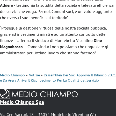
Albiero
- testimonia la solidità della società e l’elevata efficienza
dei servizi che eroga. Per noi, Comuni soci, è un valore aggiunto
che riversa i suoi benefici sul territorio”.
“Prosegue la gestione virtuosa della nostra società pubblica,
grazie ad investimenti mirati e ad un attento controllo delle
finanze – afferma il sindaco di Montebello Vicentino
Dino
Magnabosco
- . Come sindaci non possiamo che ringraziare gli
amministratori per l’ottimo lavoro che stanno facendo”.
Medio Chiampo
Notizie
L’assemblea Dei Soci Approva Il Bilancio 2021
e Da Arera Arriva Il Riconoscimento Per La Qualità del Servizio
B
r
i
Medio Chiampo Spa
c
Via Gen. Vaccari, 18 – 36054 Montebello Vicentino (VI)