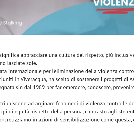
ignifica abbracciare una cultura del rispetto, più inclusiva
o lasciate sole.
nata internazionale per l’eliminazione della violenza cont
i riuniti in Viveracqua, ha scelto di sostenere i progetti d
nata sin dal 1989 per far emergere, conoscere, prevenire
tribuiscono ad arginare fenomeni di violenza contro le don
pi di equità, rispetto della persona, contrasto agli stereoti
oncretizziamo in azioni di sensibilizzazione come questa, o