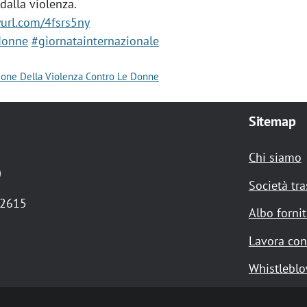
dalla violenza.
nyurl.com/4fsrs5ny
donne
#giornatainternazionale
zione Della Violenza Contro Le Donne
Sitemap
Chi siamo
)
Società tr
72615
Albo fornit
Lavora con
Whistlebl