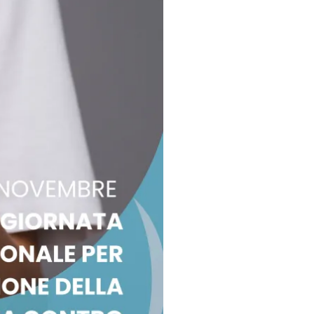
Valore Acqua
Tariffe di fornitura privati
Depurazione
Aziende
Impianto
Cosa fare per...
Modulistica aziende
Analisi
Tariffe di fornitura aziende
Laboratori
Utenti industriali
Web analisi
Modulistica utenti industriali
Web analisi Active Lims
Archivio newsletter