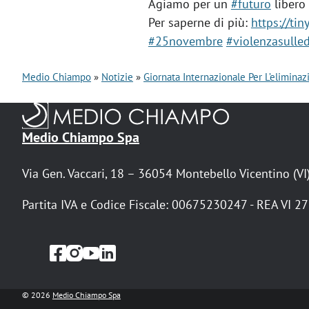
Agiamo per un
#futuro
libero 
Per saperne di più:
https://ti
#25novembre
#violenzasulle
Medio Chiampo
Notizie
Giornata Internazionale Per L’elimina
B
r
Medio Chiampo Spa
i
Via Gen. Vaccari, 18 – 36054 Montebello Vicentino (VI
c
i
Partita IVA e Codice Fiscale: 00675230247 - REA VI 2
o
l
e
© 2026
Medio Chiampo Spa