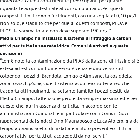
molecole a catena corta ritenute preoccupanti per quanto
riguarda le acque destinate al consumo umano. Per questi
composti i limiti sono più stringenti, con una soglia di 0,10 µg/L.
Non solo, è stabilito che per due di questi composti, PFOA e
PFOS, la somma totale non deve superare i 90 ng/L”.
Medio Chiampo ha installato il sistema di filtraggio a carboni
attivi per tutta la sua rete idrica. Come si è arrivati a questa
decisione?
“Com'è noto la contaminazione da PFAS dalla zona di Trissino si è
estesa ad est con un fronte verso Vicenza e uno verso sud
colpendo i pozzi di Brendola, Lonigo e Almisano, la cosiddetta
zona rossa. Il
plume
, cioè il sistema acquifero sotterraneo che
trasporta gli inquinanti, ha soltanto lambito i pozzi gestiti da
Medio Chiampo. L’attenzione però è da sempre massima ed è per
questo che, pur in assenza di criticità, in accordo con le
amministrazioni Comunali e in particolare con i Comuni Soci
rappresentati dai sindaci Dino Magnabosco e Luca Albiero, già da
tempo abbiamo scelto di installare a titolo preventivo i filtri a
carboni attivi per tutti gli acquedotti da noi serviti”.