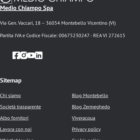
i
Medio Chiampo Spa
c
Via Gen. Vaccari, 18 – 36054 Montebello Vicentino (VI)
i
o
Partita IVA e Codice Fiscale: 00675230247 - REA VI 272615
l
e
d
i
Sitemap
p
Chi siamo
Blog Montebello
a
Società trasparente
Blog Zermeghedo
n
Albo fornitori
Viveracqua
e
Lavora con noi
Privacy policy