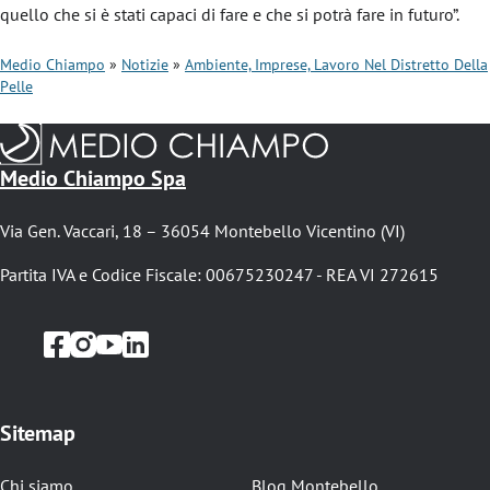
quello che si è stati capaci di fare e che si potrà fare in futuro”.
Medio Chiampo
Notizie
Ambiente, Imprese, Lavoro Nel Distretto Della
Pelle
B
r
i
Medio Chiampo Spa
c
Via Gen. Vaccari, 18 – 36054 Montebello Vicentino (VI)
i
o
Partita IVA e Codice Fiscale: 00675230247 - REA VI 272615
l
e
d
i
Sitemap
p
Chi siamo
Blog Montebello