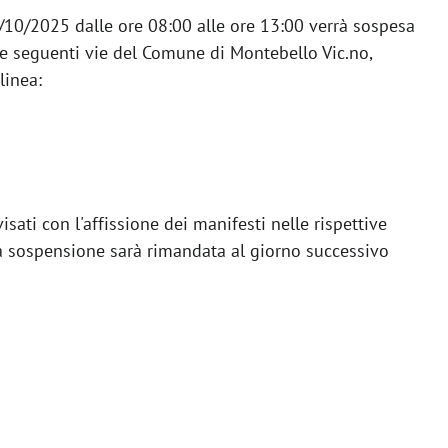
9/10/2025 dalle ore 08:00 alle ore 13:00 verrà sospesa
Valore Acqua
Tariffe di fornitura privati
le seguenti vie del Comune di Montebello Vic.no,
linea:
Depurazione
Aziende
Impianto
Cosa fare per...
Modulistica aziende
Analisi
Tariffe di fornitura aziende
Laboratori
Utenti industriali
visati con l'affissione dei manifesti nelle rispettive
a sospensione sarà rimandata al giorno successivo
Web analisi
Modulistica utenti industriali
Web analisi Active Lims
Archivio newsletter