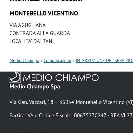
MONTEBELLO VICENTINO
VIA AGUGLIANA
CONTRADA ALLA GUARDA
LOCALITA' DAI TANI
Medio Chiampo
Comunicazioni
INTERRUZIONE DEL SERVIZIO
B
r
Medio Chiampo Spa
i
Via Gen. Vaccari, 18 – 36054 Montebello Vicentino (VI
c
i
Partita IVA e Codice Fiscale: 00675230247 - REA VI 2
o