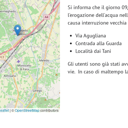
Si informa che il giorno 0
t
l'erogazione dell'acqua nel
i
causa interruzione vecchia 
o
Via Agugliana
n
Contrada alla Guarda
Località dai Tani
Gli utenti sono già stati av
vie. In caso di maltempo l
eaflet
|
©
OpenStreetMap
contributors