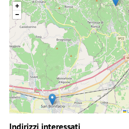
+
−
L
Indirizzi interessati