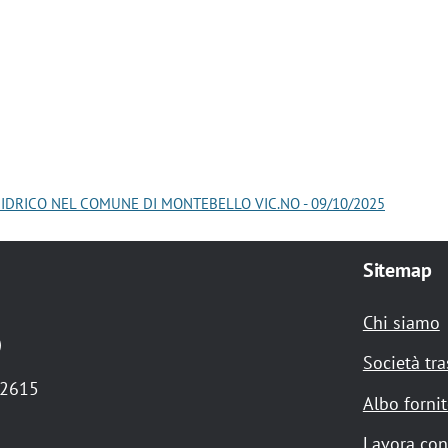
 IDRICO NEL COMUNE DI MONTEBELLO VIC.NO - 09/10/2025
Sitemap
Chi siamo
)
Società tr
72615
Albo fornit
Lavora con