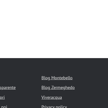
Blog Montebello
asparente
Blog Zermeghedo
ori
Viveracqua
 noi
Privacy policy