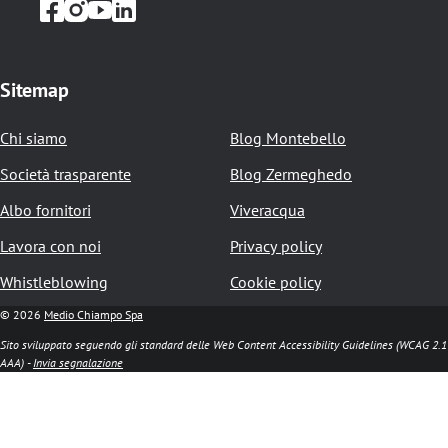
e
d
i
Sitemap
p
Chi siamo
Blog Montebello
a
Società trasparente
Blog Zermeghedo
n
Albo fornitori
Viveracqua
e
Lavora con noi
Privacy policy
Whistleblowing
Cookie policy
© 2026
Medio Chiampo Spa
Sito sviluppato seguendo gli standard delle Web Content Accessibility Guidelines (WCAG 2.1
AAA) -
Invia segnalazione