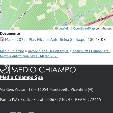
Leaflet
|
©
OpenStreetMap
contributors
Documento
File
Marzo 2025 - Pfas Nicchia Autofficina Serfra.pdf
180.43 KB
Medio Chiampo
Archivio Analisi Dell'acqua
Analisi Pfas Gambellara -
Nicchia Autofficina Sefra - Marzo 2025
B
r
i
Medio Chiampo Spa
c
Via Gen. Vaccari, 18 – 36054 Montebello Vicentino (VI)
i
o
Partita IVA e Codice Fiscale: 00675230247 - REA VI 272615
l