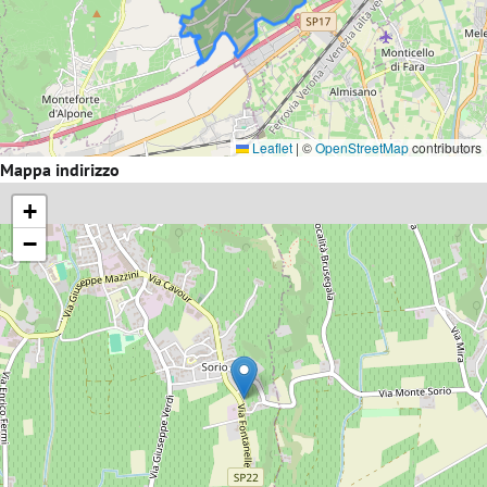
Leaflet
|
©
OpenStreetMap
contributors
Mappa indirizzo
+
−