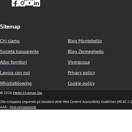
e
d
i
Sitemap
p
Chi siamo
Blog Montebello
a
Società trasparente
Blog Zermeghedo
n
Albo fornitori
Viveracqua
e
Lavora con noi
Privacy policy
Whistleblowing
Cookie policy
© 2026
Medio Chiampo Spa
Sito sviluppato seguendo gli standard delle Web Content Accessibility Guidelines (WCAG 2.1
AAA) -
Invia segnalazione