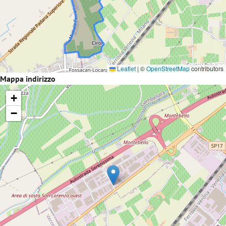
Leaflet
|
©
OpenStreetMap
contributors
Mappa indirizzo
+
−