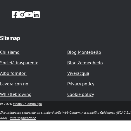
l
e
d
i
Sitemap
p
Chi siamo
Blog Montebello
a
Società trasparente
Blog Zermeghedo
n
Albo fornitori
Viveracqua
e
Lavora con noi
Privacy policy
Whistleblowing
Cookie policy
© 2026
Medio Chiampo Spa
Sito sviluppato seguendo gli standard delle Web Content Accessibility Guidelines (WCAG 2.1
AAA) -
Invia segnalazione