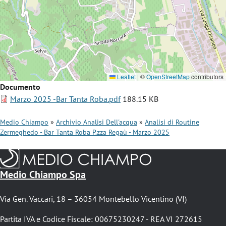
Leaflet
|
©
OpenStreetMap
contributors
Documento
File
Marzo 2025 -Bar Tanta Roba.pdf
188.15 KB
Medio Chiampo
Archivio Analisi Dell'acqua
Analisi di Routine
Zermeghedo - Bar Tanta Roba P.zza Regaù - Marzo 2025
B
r
i
Medio Chiampo Spa
c
Via Gen. Vaccari, 18 – 36054 Montebello Vicentino (VI)
i
o
Partita IVA e Codice Fiscale: 00675230247 - REA VI 272615