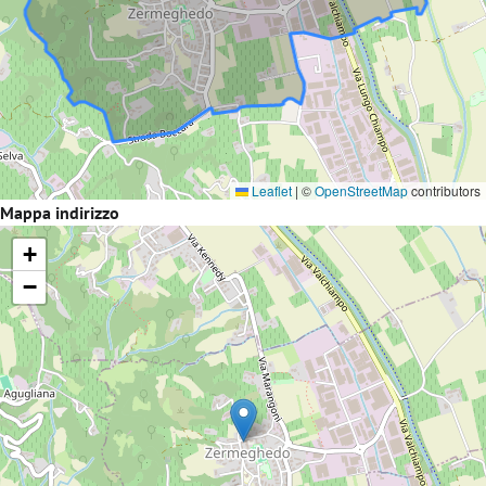
Leaflet
|
©
OpenStreetMap
contributors
Mappa indirizzo
+
−