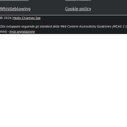
Whistleblowing
Cookie policy
© 2026
Medio Chiampo Spa
Sito sviluppato seguendo gli standard delle Web Content Accessibility Guidelines (WCAG 2.1
AAA) -
Invia segnalazione